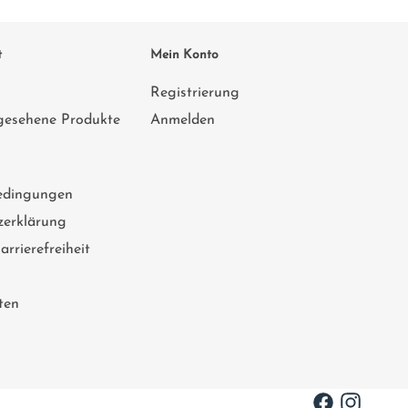
t
Mein Konto
Registrierung
gesehene Produkte
Anmelden
edingungen
zerklärung
rrierefreiheit
ten