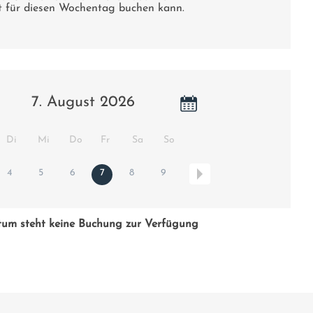
 für diesen Wochentag buchen kann.
7. August 2026
Di
Mi
Do
Fr
Sa
So
4
5
6
7
8
9
tum steht keine Buchung zur Verfügung