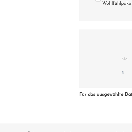
Wohlfühlpaket
Mo
3
Für das ausgewählte Da